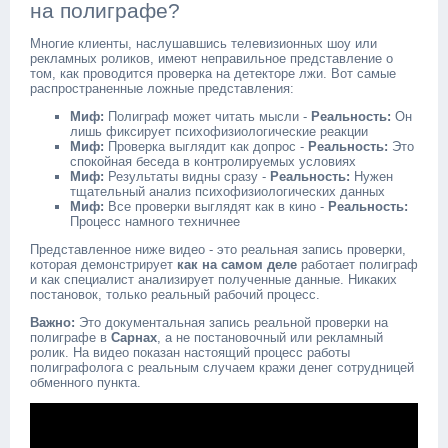
на полиграфе?
Многие клиенты, наслушавшись телевизионных шоу или
рекламных роликов, имеют неправильное представление о
том, как проводится проверка на детекторе лжи. Вот самые
распространенные ложные представления:
Миф:
Полиграф может читать мысли -
Реальность:
Он
лишь фиксирует психофизиологические реакции
Миф:
Проверка выглядит как допрос -
Реальность:
Это
спокойная беседа в контролируемых условиях
Миф:
Результаты видны сразу -
Реальность:
Нужен
тщательный анализ психофизиологических данных
Миф:
Все проверки выглядят как в кино -
Реальность:
Процесс намного техничнее
Представленное ниже видео - это реальная запись проверки,
которая демонстрирует
как на самом деле
работает полиграф
и как специалист анализирует полученные данные. Никаких
постановок, только реальный рабочий процесс.
Важно:
Это документальная запись реальной проверки на
полиграфе в
Сарнах
, а не постановочный или рекламный
ролик. На видео показан настоящий процесс работы
полиграфолога с реальным случаем кражи денег сотрудницей
обменного пункта.