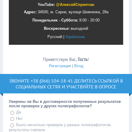
YouTube:
@АлексейСпринчан
Адрес:
34500, м. Сарни, вулиця Шевченка, 28а
Понедельник - Суббота:
9:00 - 20:00
Воскресенье:
выходной
Русский
|
Українська
Приветствую Вас
,
Гость
!
Регистрация
|
Вход
ЗВОНИТЕ
+38 (066) 104-18-41
ДЕЛИТЕСЬ ССЫЛКОЙ В
СОЦИАЛЬНЫХ СЕТЯХ И УЧАСТВУЙТЕ В ОПРОСЕ
Уверены ли Вы в достоверности полученных результатов
после проверки у других полиграфологов?
Да
Нет
Было несколько проверок у разных полиграфологов,
результаты совпали