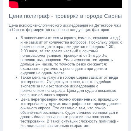
Цена полиграф - проверки в городе Сарны
Цена психофизиологического исследования на Детекторе лжи
в Сарнах формируется на основе следующих факторов:
В зависимости от
темы
(кража, измена, скрининг и т.д.)
и не зависит от количества вопросов. Поскольку опрос с
применением детектора лжи длится в среднем 1:30 -
2:00 часа, за это время честный и опытный
полиграфолог успевает проверить от 1-го до 3-х
релевантных вопросов. Если человека тестировать
дольше 2-х часов, то точность резко снижается:
сказывается усталость респондента при долгом
сидении на одном месте.
Также цена на услуги в городе Сарны зависит от
вида
тестирования. Существует опрос, а есть судебная
экспертиза или экспертное исследование с
применением полиграфа. Цена для суда в несколько
раз выше обычного опроса.
Цена
перепроверки ложно обвинённых
, прошедших
тестирование у других полиграфологов гораздо дороже
обычного опроса. Это связано с тем, что ложно
обвинённый респондент, будет сильнее волноваться и
давать более повышенные реакции при повторном
тестировании. В такой ситуации сложность полиграф -
исследования значительно возрастает.