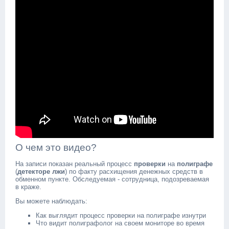
О чем это видео?
На записи показан реальный процесс
проверки
на
полиграфе
(
детекторе лжи
) по факту расхищения денежных средств в
обменном пункте. Обследуемая - сотрудница, подозреваемая
в краже.
Вы можете наблюдать:
Как выглядит процесс проверки на полиграфе изнутри
Что видит полиграфолог на своем мониторе во время